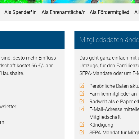
Als Spender*in
Als Ehrenamtliche/r
Als Fördermitglied
A
Mitgliedsdaten ände
 sind, desto mehr Einfluss
Das geht ganz einfach mit 
edschaft kostet 66 €/Jahr
Umzugs, für den Familienz
n/Haushalte.
SEPA-Mandate oder um E-M
Persönliche Daten aktu
Familienmitglieder an
Radwelt als e-Paper er
sletter
E-Mail-Adresse mitteil
Mitgliedschaft
rn
Kündigung
SEPA-Mandat für Mitgli