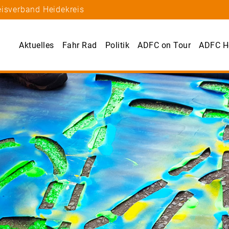
eisverband Heidekreis
Aktuelles
Fahr Rad
Politik
ADFC on Tour
ADFC He